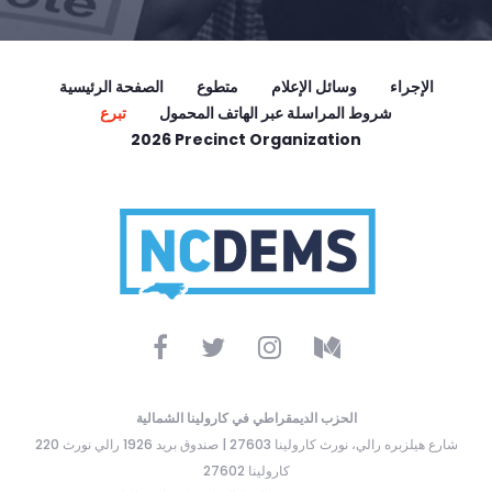
الإجراء
وسائل الإعلام
متطوع
الصفحة الرئيسية
شروط المراسلة عبر الهاتف المحمول
تبرع
2026 Precinct Organization
الحزب الديمقراطي في كارولينا الشمالية
220 شارع هيلزبره رالي، نورث كارولينا 27603 | صندوق بريد 1926 رالي نورث
كارولينا 27602