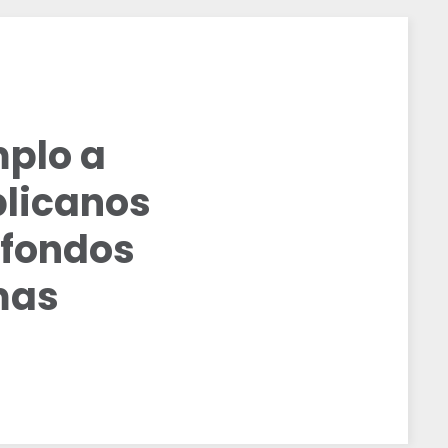
mplo a
blicanos
 fondos
mas