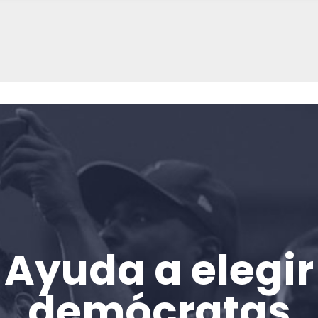
Inicio
Ayuda a elegir
Shop
Take Back the Courts
demócratas
Trabaja con nosotros
Pulse