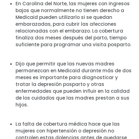
En Carolina del Norte, las mujeres con ingresos
bajos que normalmente no tienen derecho a
Medicaid pueden utilizarlo si se quedan
embarazadas, para cubrir las afecciones
relacionadas con el embarazo. La cobertura
finaliza dos meses después del parto, tiempo
suficiente para programar una visita posparto.
Dijo que permitir que las nuevas madres
permanezcan en Medicaid durante más de dos
meses es importante para diagnosticar y
tratar la depresión posparto y otras
Inicio
enfermedades que pueden influir en la calidad
Shop
de los cuidados que las madres prestan a sus
Take Back the Courts
hijos.
Trabaja con nosotros
Pulse
Su fiesta
La falta de cobertura médica hace que las
mujeres con hipertensión o depresión no
Acción
controlen estas dolencias antes de quedarse