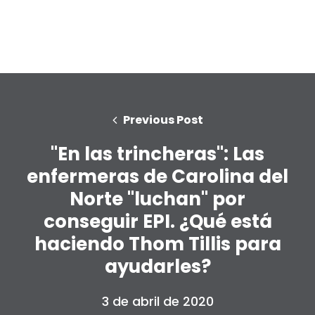
Previous Post
"En las trincheras": Las
enfermeras de Carolina del
Norte "luchan" por
conseguir EPI. ¿Qué está
haciendo Thom Tillis para
Inicio
Shop
ayudarles?
Take Back the Courts
Trabaja con nosotros
3 de abril de 2020
Pulse