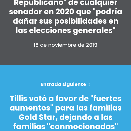
Republicano" de cualquier
senador en 2020 que "podría
dañar sus posibilidades en
las elecciones generales"
18 de noviembre de 2019
Inicio
Entrada siguiente
Shop
Take Back the Courts
Tillis votó a favor de "fuertes
Trabaja con nosotros
aumentos" para las familias
Pulse
Gold Star, dejando a las
Su fiesta
Acción
familias "conmocionadas"
Vote