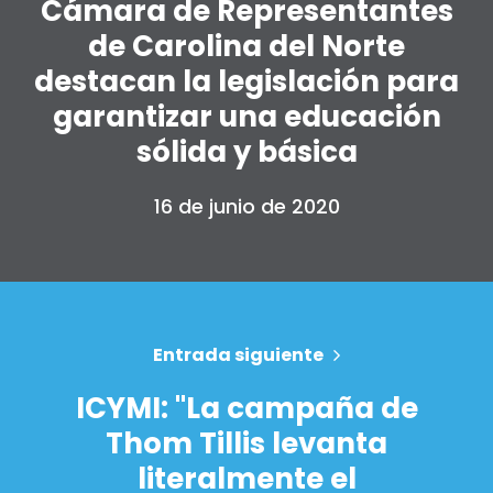
Cámara de Representantes
de Carolina del Norte
Inicio
destacan la legislación para
Shop
Take Back the Courts
garantizar una educación
Trabaja con nosotros
sólida y básica
Pulse
Su fiesta
16 de junio de 2020
Acción
Vote
Donar
Entrada siguiente
ICYMI: "La campaña de
Thom Tillis levanta
literalmente el