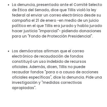
Take Back the Courts
La denuncia, presentada ante el Comité Selecto
de Ética del Senado, dice que Tillis violó la ley
Trabaja con nosotros
federal al enviar un correo electrónico desde su
Pulse
campaña el 21 de enero -en medio de un juicio
Su fiesta
político en el que Tillis era jurado y había jurado
Acción
hacer justicia "imparcial"- pidiendo donaciones
Vote
para un "Fondo de Protección Presidencial".
Donar
Los demócratas afirman que el correo
electrónico de recaudación de fondos
constituyó un uso indebido de recursos
oficiales. Además, dicen, Tillis no puede
recaudar fondos "para o a causa de acciones
oficiales específicas", dice la denuncia. Pide una
investigación y "medidas correctivas
apropiadas".