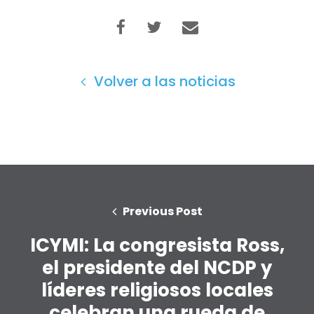
Inicio
Shop
Take Back the Courts
Trabaja con nosotros
Pulse
Volver a las noticias
Su fiesta
Acción
Vote
Donar
Previous Post
ICYMI: La congresista Ross,
el presidente del NCDP y
líderes religiosos locales
celebran una rueda de