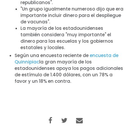
republicanos".
Inicio
"Un grupo igualmente numeroso dijo que era
Shop
importante incluir dinero para el despliegue
Take Back the Courts
de vacunas".
Trabaja con nosotros
La mayoría de los estadounidenses
Pulse
también considera "muy importante" el
dinero para las escuelas y los gobiernos
Su fiesta
estatales y locales.
Acción
Según una encuesta reciente de
encuesta de
Vote
Quinnipiac
la gran mayoría de los
Donar
estadounidenses apoya los pagos adicionales
de estímulo de 1.400 dólares, con un 78% a
favor y un 18% en contra.