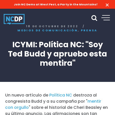
Join NC Dems at West Fest, a Party in the Mountains!
18 DE OCTUBRE DE 2022
/
,
MEDIOS DE COMUNICACIÓN
PRENSA
ICYMI: Política NC: "Soy
Ted Budd y apruebo esta
mentira"
Un nuevo artículo de
Política NC
destroza al
congresista Budd y a su campaña por "
mentir
con orgullo
" sobre el historial de Cheri Beasley en
su último anuncio. Las afirmaciones son tan