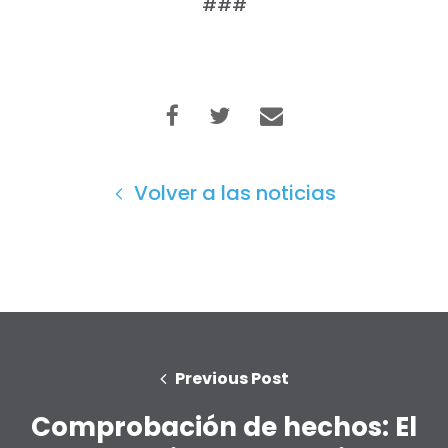
###
Inicio
Shop
Take Back the Courts
Trabaja con nosotros
Pulse
Su fiesta
Volver a las noticias
Acción
Vote
Donar
Previous Post
Comprobación de hechos: El