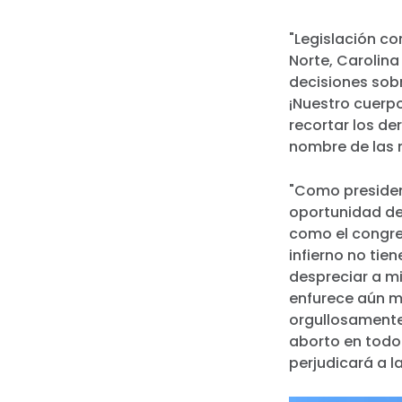
"Legislación c
Norte, Carolin
decisiones sobr
¡Nuestro cuerpo
recortar los de
nombre de las 
"Como presiden
oportunidad de
como el congres
infierno no ti
despreciar a mi
enfurece aún m
orgullosamente 
aborto en todo
perjudicará a l