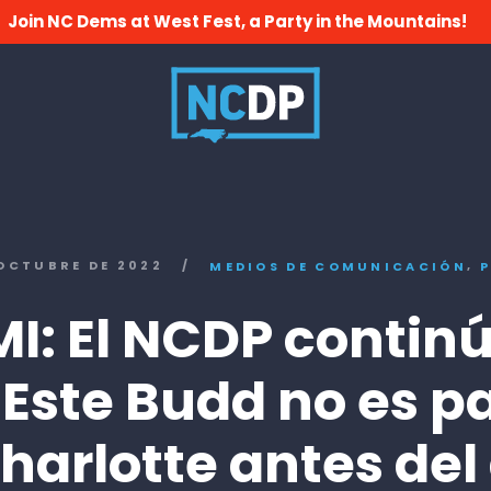
Join NC Dems at West Fest, a Party in the Mountains!
,
 OCTUBRE DE 2022
/
MEDIOS DE COMUNICACIÓN
I: El NCDP contin
"Este Budd no es pa
harlotte antes del