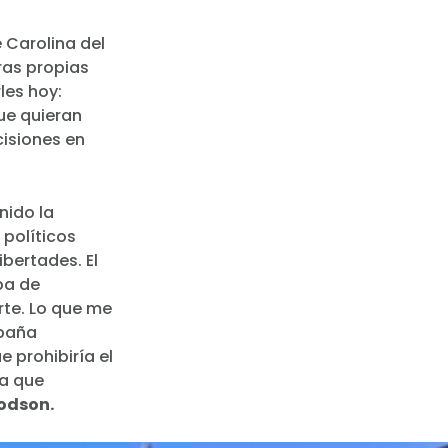
 Carolina del
ras propias
les hoy:
ue quieran
cisiones en
nido la
 políticos
ibertades. El
ba de
rte. Lo que me
mpaña
 prohibiría el
sa que
odson.