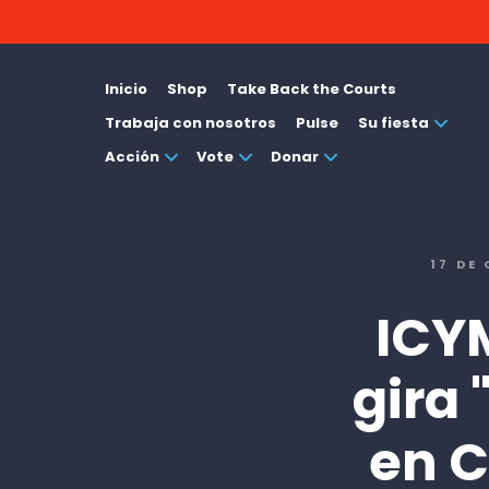
Inicio
Shop
Take Back the Courts
Trabaja con nosotros
Pulse
Su fiesta
Acción
Vote
Donar
17 DE
ICYM
gira 
en C