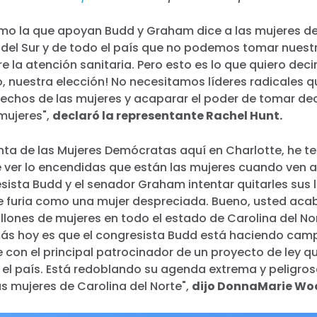
Trabaja con nosotros
Pulse
omo la que apoyan Budd y Graham dice a las mujeres de
Su fiesta
a del Sur y de todo el país que no podemos tomar nuest
Acción
e la atención sanitaria. Pero esto es lo que quiero decir
Vote
, nuestra elección! No necesitamos líderes radicales q
Donar
rechos de las mujeres y acaparar el poder de tomar de
mujeres",
declaró la representante Rachel Hunt.
ta de las Mujeres Demócratas aquí en Charlotte, he te
 ver lo encendidas que están las mujeres cuando ven a
ista Budd y el senador Graham intentar quitarles sus l
ene furia como una mujer despreciada. Bueno, usted aca
llones de mujeres en todo el estado de Carolina del No
ás hoy es que el congresista Budd está haciendo ca
con el principal patrocinador de un proyecto de ley que
 el país. Está redoblando su agenda extrema y peligro
as mujeres de Carolina del Norte",
dijo DonnaMarie Wo