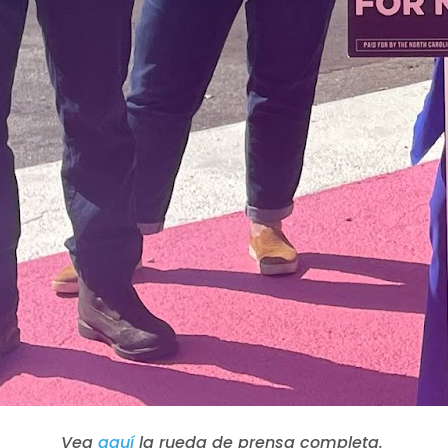
Inicio
Shop
Take Back the Courts
Vea
aquí
la rueda de prensa completa.