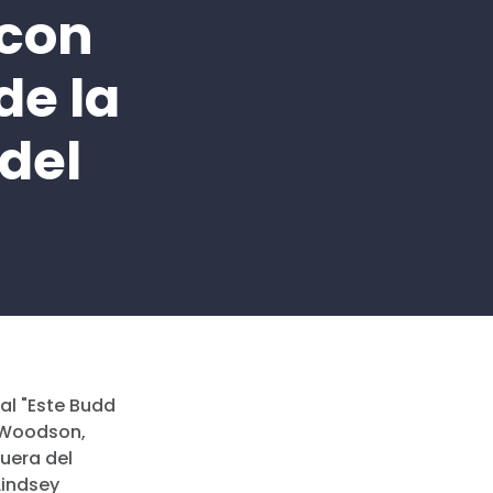
 con
de la
del
al "Este Budd
e Woodson,
uera del
Lindsey