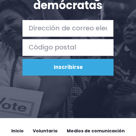
demócratas
Acción
Vote
Donar
Inicio
Voluntario
Medios de comunicación