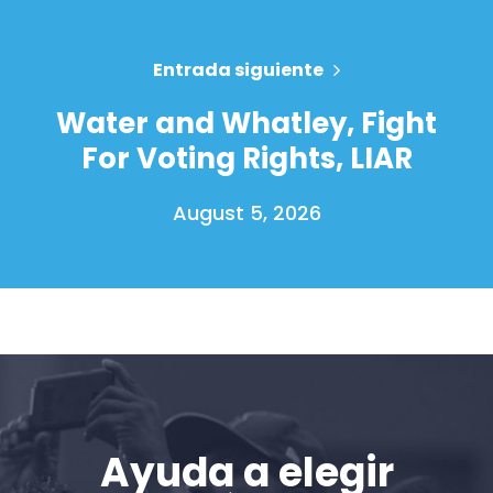
Entrada siguiente
Water and Whatley, Fight
For Voting Rights, LIAR
August 5, 2026
Inicio
Shop
Take Back the Courts
Trabaja con nosotros
Ayuda a elegir
Pulse
Su fiesta