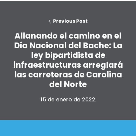
Su fiesta
Acción
Vote
Previous Post
Donar
Allanando el camino en el
Día Nacional del Bache: La
ley bipartidista de
infraestructuras arreglará
las carreteras de Carolina
del Norte
15 de enero de 2022