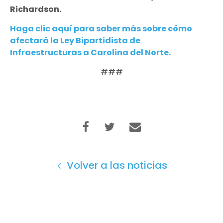
Richardson.
Haga clic aquí para saber más sobre cómo
afectará la Ley Bipartidista de
Infraestructuras a Carolina del Norte.
###
Inicio
Volver a las noticias
Shop
Take Back the Courts
Trabaja con nosotros
Pulse