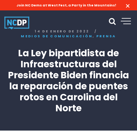
Join NC Dems at West Fest, a Party in the Mountains!
14 DE ENERO DE 2022
/
,
MEDIOS DE COMUNICACIÓN
PRENSA
La Ley bipartidista de
Infraestructuras del
Presidente Biden financia
la reparación de puentes
rotos en Carolina del
Norte