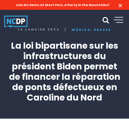
Join NC Dems at West Fest, a Party in the Mountains!
,
14 JANVIER 2022
/
MÉDIAS
PRESSE
La loi bipartisane sur les
infrastructures du
président Biden permet
de financer la réparation
de ponts défectueux en
Caroline du Nord