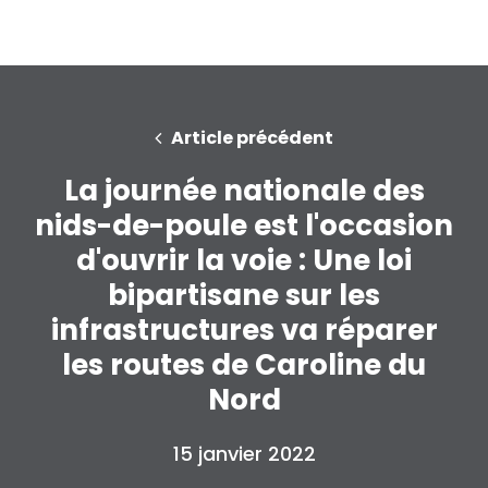
Presse
Votre fête
Action
Vote
Faire un don
Article précédent
La journée nationale des
nids-de-poule est l'occasion
d'ouvrir la voie : Une loi
bipartisane sur les
infrastructures va réparer
les routes de Caroline du
Nord
15 janvier 2022