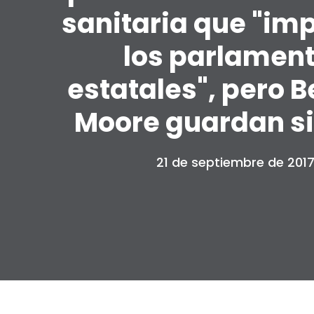
sanitaria que "imp
los parlamen
estatales", pero B
Moore guardan si
21 de septiembre de 201