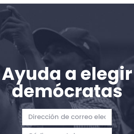
Inicio
Shop
Take Back the Courts
Trabaja con nosotros
Pulse
Su fiesta
Acción
Ayuda a elegir
Vote
Donar
demócratas