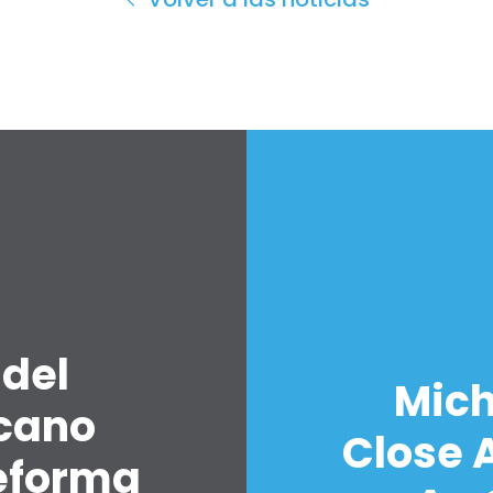
 del
Mich
icano
Close A
eforma