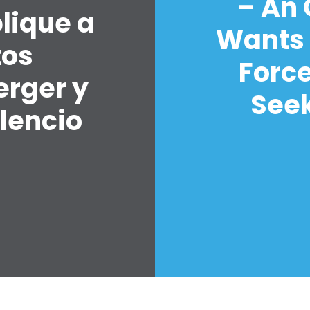
– An
lique a
Wants 
tos
Forc
erger y
Seek
lencio
7