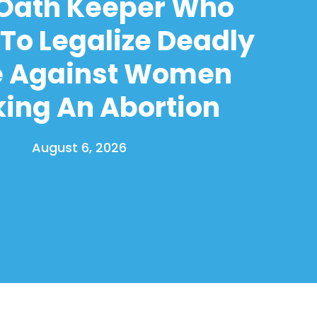
 Oath Keeper Who
To Legalize Deadly
e Against Women
ing An Abortion
August 6, 2026