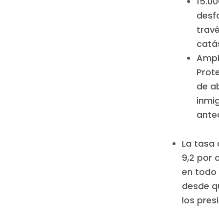
15.0
desf
trav
catá
Ampl
Prote
de a
inmi
ante
La tasa
9,2 por 
en todo 
desde qu
los pres