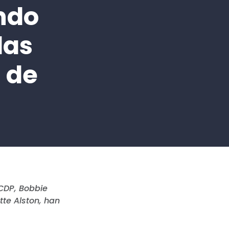
ndo
las
 de
NCDP, Bobbie
tte Alston, han