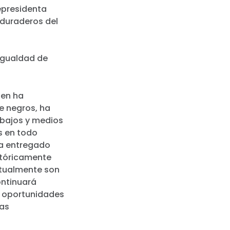
cepresidenta
 duraderos del
igualdad de
den ha
e negros, ha
 bajos y medios
s en todo
ha entregado
istóricamente
ctualmente son
ontinuará
s oportunidades
las