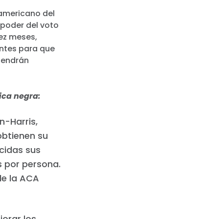
oamericano del
 poder del voto
ez meses,
antes para que
 tendrán
ica negra:
n-Harris,
btienen su
cidas sus
s por persona.
de la ACA
orar los