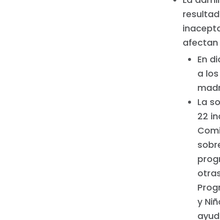
resultad
inacept
afectan
En di
a los
madr
La so
22 in
Comi
sobre
prog
otra
Prog
y Niñ
ayuda