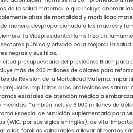
os de la salud materna, lo que incluye abordar la
ablemente altas de mortalidad y morbilidad mat
 de manera desproporcionada a las madres y fami
ciembre, la Vicepresidenta Harris hizo un llamami
 sectores público y privado para mejorar la salud 
es negras y sus hijos.
licitud presupuestaria del presidente Biden para e
cluye más de 200 millones de dólares para reforza
tés de Revisión de la Mortalidad Materna, imparti
 prejuicios implícitos a los profesionales sanitari
ramas estatales de atención médica a embaraza
s medidas. También incluye 6.000 millones de dóla
Inicio
rama Especial de Nutrición Suplementaria para Mu
Shop
os (WIC, por sus siglas en inglés), de vital import
Take Back the Courts
r a las familias vulnerables a llevar alimentos sa