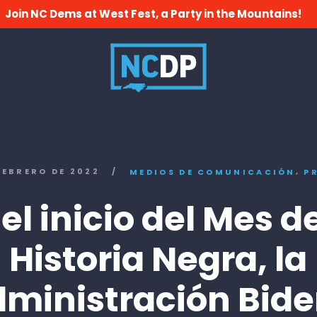
Join NC Dems at West Fest, a Party in the Mountains!
,
 FEBRERO DE 2022
/
MEDIOS DE COMUNICACIÓN
P
 el inicio del Mes de
Historia Negra, la
ministración Bid