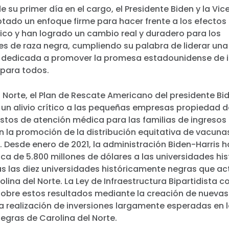
 su primer día en el cargo, el Presidente Biden y la Vi
ptado un enfoque firme para hacer frente a los efectos
ico y han logrado un cambio real y duradero para los
s de raza negra, cumpliendo su palabra de liderar una
 dedicada a promover la promesa estadounidense de 
 para todos.
l Norte, el Plan de Rescate Americano del presidente Bi
un alivio crítico a las pequeñas empresas propiedad d
ostos de atención médica para las familias de ingresos
en la promoción de la distribución equitativa de vacuna
. Desde enero de 2021, la administración Biden-Harris 
rica de 5.800 millones de dólares a las universidades h
das las diez universidades históricamente negras que a
olina del Norte. La Ley de Infraestructura Bipartidista c
obre estos resultados mediante la creación de nueva
a realización de inversiones largamente esperadas en 
gras de Carolina del Norte.