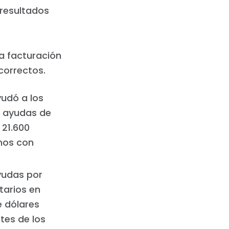
 resultados
la facturación
correctos.
yudó a los
 ayudas de
 21.600
inos con
yudas por
tarios en
e dólares
tes de los