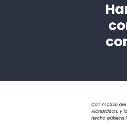
Ha
co
co
Con motivo del 
Richardson, y l
hecho pública 