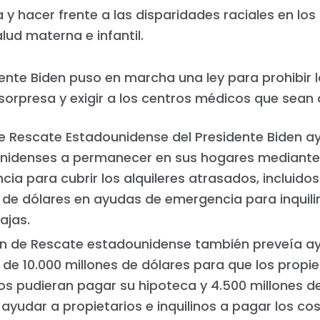
Trabaja con nosotros
y hacer frente a las disparidades raciales en los
Pulse
lud materna e infantil.
Su fiesta
Acción
dente Biden puso en marcha una ley para prohibir 
Vote
Donar
orpresa y exigir a los centros médicos que sean 
de Rescate Estadounidense del Presidente Biden a
nidenses a permanecer en sus hogares mediante
ia para cubrir los alquileres atrasados, incluidos
 de dólares en ayudas de emergencia para inquil
ajas.
lan de Rescate estadounidense también preveía a
 de 10.000 millones de dólares para que los propie
os pudieran pagar su hipoteca y 4.500 millones d
ayudar a propietarios e inquilinos a pagar los cos