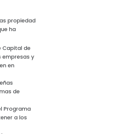
sas propiedad
que ha
e Capital de
s empresas y
ven en
ueñas
amas de
 el Programa
ener a los