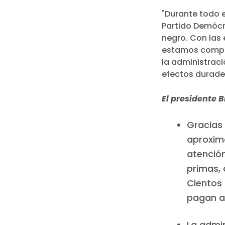
"Durante todo e
Partido Demócra
negro. Con las
estamos compro
la administrac
efectos durader
El presidente 
Gracias 
aproxim
atenció
primas, 
Cientos 
pagan a
La admi