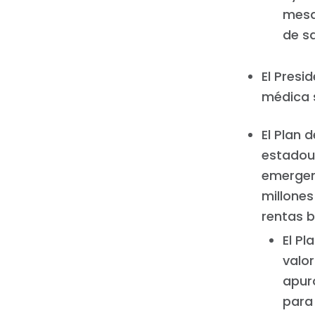
mesa 
de sa
El Presi
médica s
El Plan 
estadou
emergenc
millones
rentas b
El P
valor
apur
para 