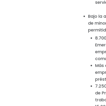
servi
Bajo la
de minor
permitid
8.70
Emer
empr
comu
Más 
empr
prés
7.25
de P
trab