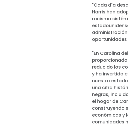
"Cada día desde
Harris han ado
racismo sistém
estadounidense
administración
oportunidades
"En Carolina de
proporcionado 
reducido los c
y ha invertido 
nuestro estado
una cifra histó
negras, inclui
el hogar de Car
construyendo s
económicas y l
comunidades ne