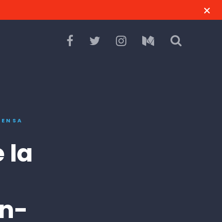
RENSA
 la
en-