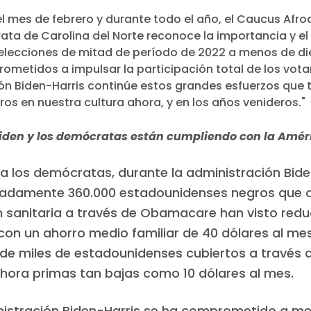
l mes de febrero y durante todo el año, el Caucus Afr
ta de Carolina del Norte reconoce la importancia y el
 elecciones de mitad de período de 2022 a menos de di
metidos a impulsar la participación total de los vot
ión Biden-Harris continúe estos grandes esfuerzos que
os en nuestra cultura ahora, y en los años venideros."
Biden y los demócratas están cumpliendo con la Amér
a los demócratas, durante la administración Bide
adamente 360.000 estadounidenses negros que o
n sanitaria a través de Obamacare han visto redu
con un ahorro medio familiar de 40 dólares al me
de miles de estadounidenses cubiertos a través 
hora primas tan bajas como 10 dólares al mes.
nistración Biden-Harris se ha comprometido a mej