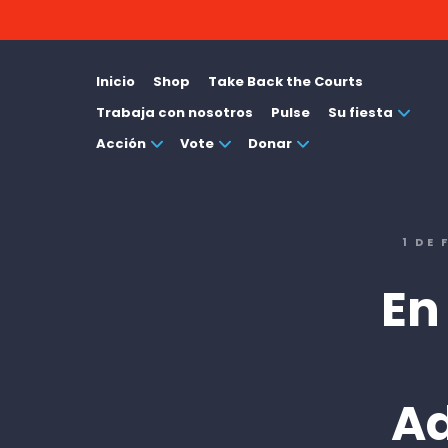
Inicio
Shop
Take Back the Courts
Trabaja con nosotros
Pulse
Su fiesta
Acción
Vote
Donar
1 DE
En
Ad