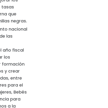
s tasas
erna que
lias negras.
ento nacional
de las
l año fiscal
r los
r formación
os y crear
das, entre
res para el
jeres, Bebés
ancia para
nos a la