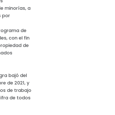
es
e minorías, a
 por
 Programa de
es, con el fin
propiedad de
inados
gra bajó del
bre de 2021, y
tos de trabajo
cifra de todos