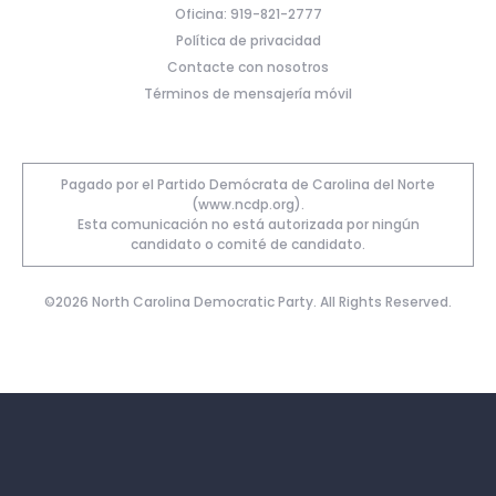
Oficina: 919-821-2777
Política de privacidad
Contacte con nosotros
Términos de mensajería móvil
Pagado por el Partido Demócrata de Carolina del Norte
(www.ncdp.org).
Esta comunicación no está autorizada por ningún
candidato o comité de candidato.
©2026 North Carolina Democratic Party. All Rights Reserved.