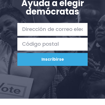
Ayuda a elegir
Su fiesta
Acción
demócratas
Vote
Donar