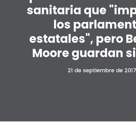
sanitaria que "imp
los parlamen
estatales", pero B
Moore guardan si
21 de septiembre de 201