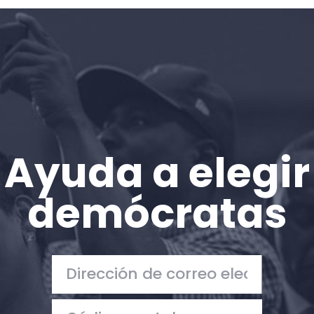
Inicio
Shop
Take Back the Courts
Trabaja con nosotros
Pulse
Su fiesta
Acción
Ayuda a elegir
Vote
Donar
demócratas