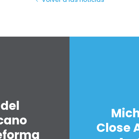
 del
Mich
icano
Close A
eforma