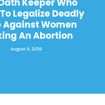
 Oath Keeper Who
To Legalize Deadly
e Against Women
ing An Abortion
August 6, 2026