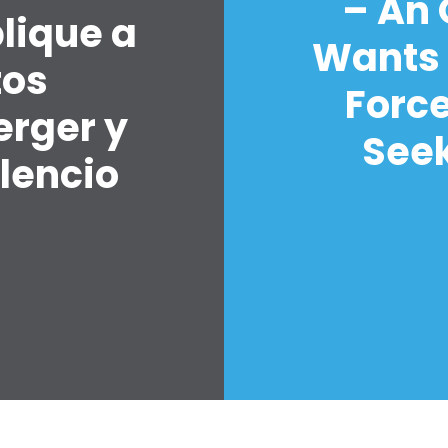
– An
lique a
Wants 
tos
Forc
erger y
Seek
lencio
7