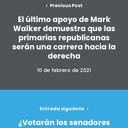
Previous Post
El último apoyo de Mark
Walker demuestra que las
primarias republicanas
serán una carrera hacia la
derecha
10 de febrero de 2021
Inicio
Shop
Take Back the Courts
Entrada siguiente
Trabaja con nosotros
Pulse
¿Votarán los senadores
Su fiesta