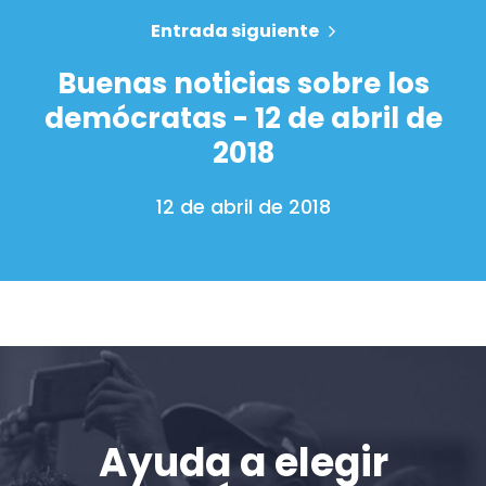
Entrada siguiente
Buenas noticias sobre los
Inicio
demócratas - 12 de abril de
Shop
2018
Take Back the Courts
Trabaja con nosotros
12 de abril de 2018
Pulse
Su fiesta
Acción
Vote
Donar
Ayuda a elegir