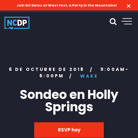
Join NC Dems at West Fest, a Party in the Mountains!
6 DE OCTUBRE DE 2018
9:00AM-
/
6:00PM
/
WAKE
Sondeo en Holly
Springs
RSVP hoy