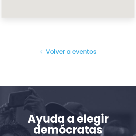
Inicio
Shop
Take Back the Courts
Trabaja con nosotros
Volver a eventos
Pulse
Su fiesta
Acción
Vote
Donar
Ayuda a elegir
demócratas