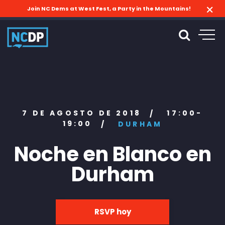
Join NC Dems at West Fest, a Party in the Mountains!
7 DE AGOSTO DE 2018
17:00-
/
19:00
/
DURHAM
Noche en Blanco en
Durham
RSVP hoy