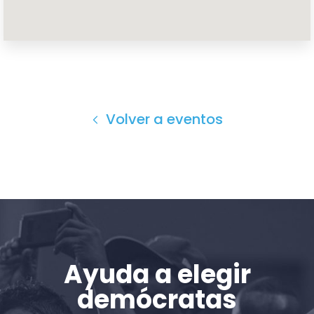
Inicio
Shop
Take Back the Courts
Trabaja con nosotros
Volver a eventos
Pulse
Su fiesta
Acción
Vote
Donar
Ayuda a elegir
demócratas