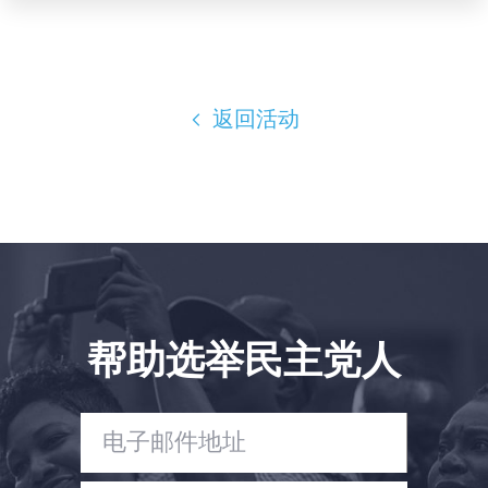
Shop
Take Back the Courts
与我们合作
新闻
返回活动
您的派对
行动
Vote
捐赠
帮助选举民主党人