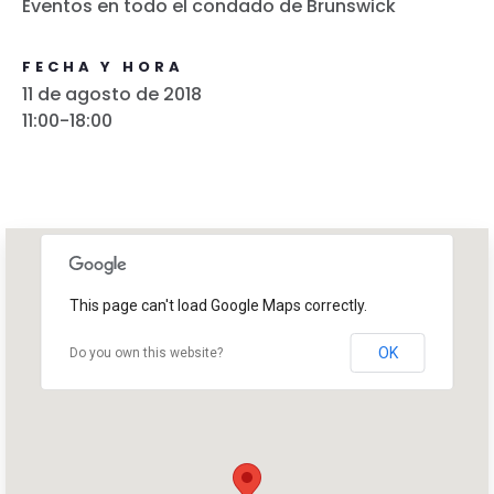
Take Back the Courts
Eventos en todo el condado de Brunswick
Trabaja con nosotros
Pulse
FECHA Y HORA
Su fiesta
11 de agosto de 2018
Acción
11:00-18:00
Vote
Donar
This page can't load Google Maps correctly.
OK
Do you own this website?