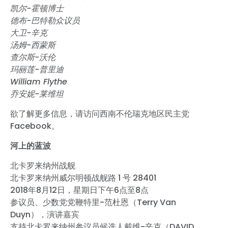
凯尔-霍顿博士
德布-巴特勒众议员
大卫-辛克
汤姆-西蒙斯
查尔斯-沃伦
玛丽莲-普里迪
William Flythe
乔安妮-莱维坦
欲了解更多信息，请访问西南不伦瑞克地区民主党
Facebook。
河上的蓝波
北卡罗来纳州战舰
北卡罗来纳州威尔明顿战舰路 1 号 28401
2018年8月12日，星期日下午6点至8点
参议员、少数党党鞭特里-范杜恩（Terry Van
Duyn），演讲嘉宾
支持北卡罗来纳州参议员候选人戴维-辛克（DAVID