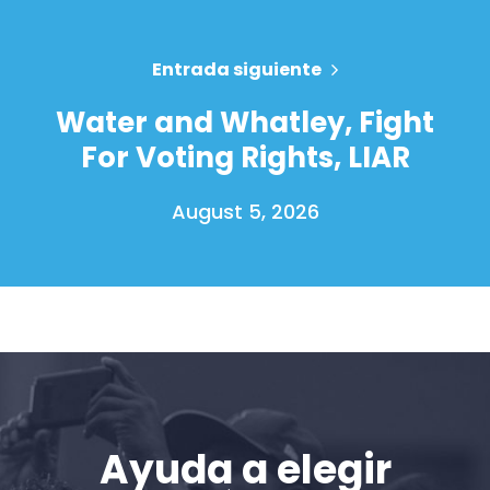
Entrada siguiente
Water and Whatley, Fight
For Voting Rights, LIAR
August 5, 2026
Inicio
Shop
Take Back the Courts
Trabaja con nosotros
Ayuda a elegir
Pulse
Su fiesta