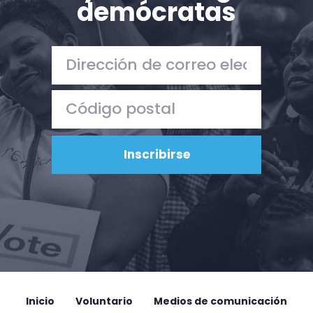
demócratas
Acción
Vote
Donar
Inicio
Voluntario
Medios de comunicación