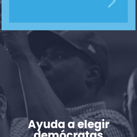
Pulse
Su fiesta
Acción
Vote
Donar
Ayuda a elegir
demócratas