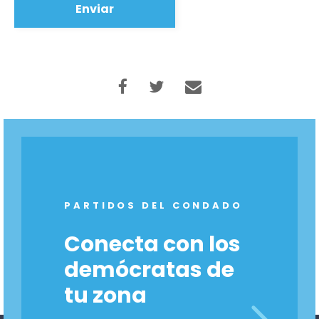
PARTIDOS DEL CONDADO
Conecta con los
Inicio
demócratas de
Shop
tu zona
Take Back the Courts
Trabaja con nosotros