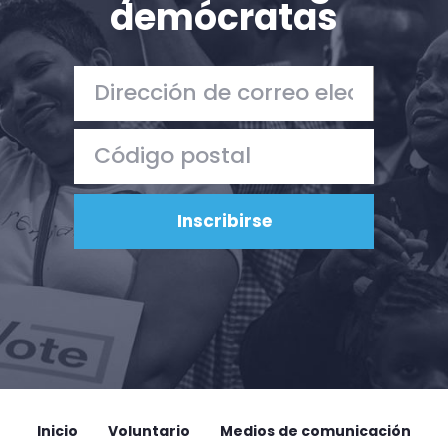
demócratas
Acción
Vote
Donar
Inicio
Voluntario
Medios de comunicación