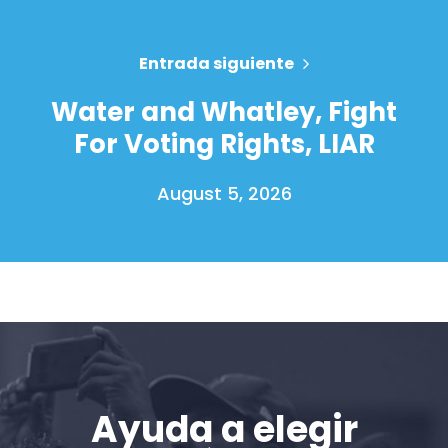
Entrada siguiente
Water and Whatley, Fight
For Voting Rights, LIAR
August 5, 2026
Inicio
Shop
Take Back the Courts
Trabaja con nosotros
Ayuda a elegir
Pulse
Su fiesta