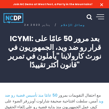
Join NC Dems at West Fest, a Party in the Mountains!
/
24 يناير 2023
وسائل الإعلام
ICYMI: بعد مرور 50 عامًا على
قرار رو ضد ويد، الجمهوريون في
نورث كارولاينا "يأملون في تمرير
قانون أكثر تقييدًا"
مع احتفال التقويمات بمرور
50 عامًا منذ تأسيس قضية رو ضد
ويد
أمس، سلطت افتتاحية صحيفة شارلوت أوبزرفر الضوء على
كيف عمل الجمهوريون منذ بداية قضية رو على إلغاء الحقوق