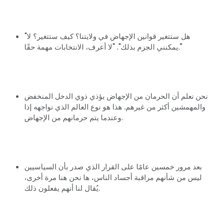
"هل ستتغير قوانين الإجهاض في ولايتنا؟ كيف ستتغير؟ لا
يمكنني الجزم بذلك". "لا أعرف، الانتخابات مهمة حقًا."
نحن نعلم أن الحرمان من الإجهاض يؤذي ذوي الدخل المنخفض
والمهمشين أكثر من غيرهم. هذا هو نوع العالم الذي نواجهه إذا
وعندما يتم حرمانهم من الإجهاض.
بعد مرور خمسين عامًا على القرار الذي صدر بأن السياسيين
الصفحة الرئيسية
ليس من شأنهم مراقبة أجساد الناس، ها نحن هنا مرة أخرى،
يُقال لنا أنهم يفعلون ذلك.
Shop
Take Back the Courts
العمل معنا