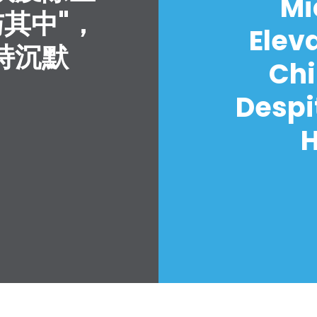
Mi
与其中"，
Elev
持沉默
Chi
Despi
H