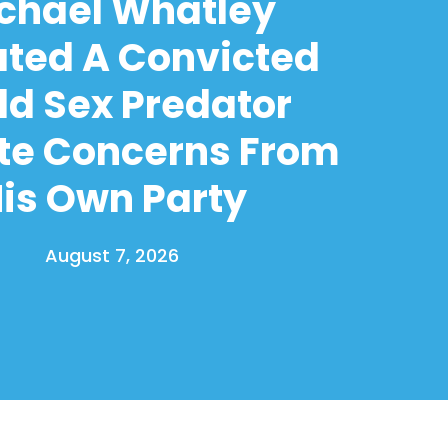
chael Whatley
ated A Convicted
ld Sex Predator
te Concerns From
is Own Party
August 7, 2026