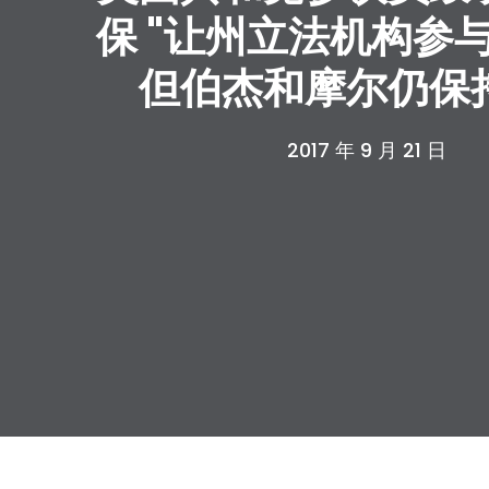
保 "让州立法机构参
但伯杰和摩尔仍保
2017 年 9 月 21 日