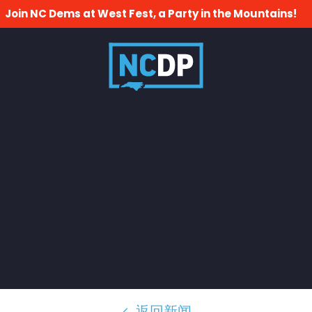
Join NC Dems at West Fest, a Party in the Mountains!
返回新闻