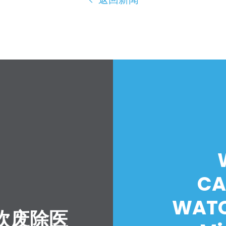
CA
WATC
吹废除医