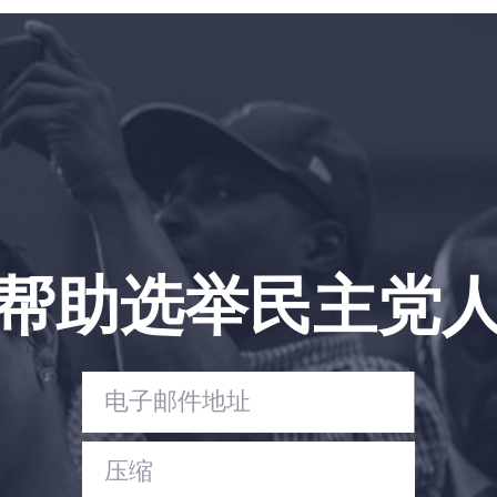
首页
Shop
Take Back the Courts
与我们合作
新闻
您的派对
行动
Vote
帮助选举民主党
捐赠