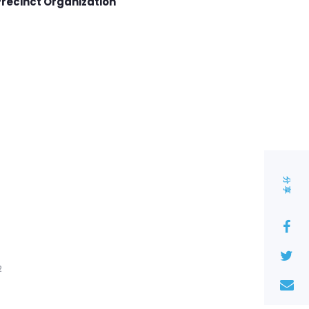
Precinct Organization
分享
2