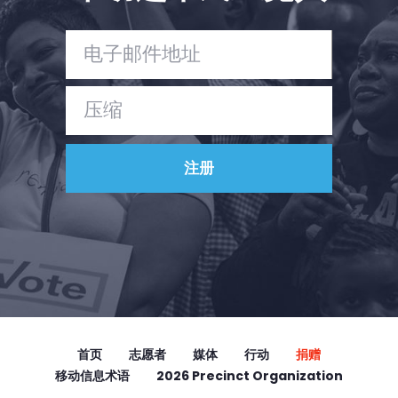
首页
Shop
Take Back the Courts
与我们合作
新闻
您的派对
行动
Vote
捐赠
首页
志愿者
媒体
行动
捐赠
移动信息术语
2026 Precinct Organization