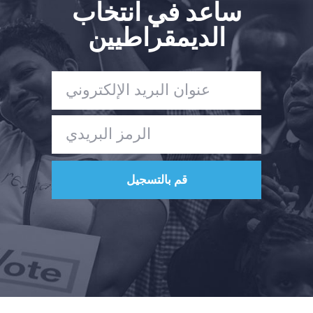
ساعد في انتخاب
الديمقراطيين
الصفحة الرئيسية
Shop
Take Back the Courts
العمل معنا
الصحافة
حفلتك
الإجراء
Vote
تبرع