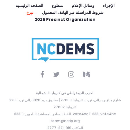
الإجراء
وسائل الإعلام
متطوع
الصفحة الرئيسية
شروط المراسلة عبر الهاتف المحمول
تبرع
2026 Precinct Organization
الحزب الديمقراطي في كارولينا الشمالية
220 شارع هيلزبره رالي، نورث كارولينا 27603 | صندوق بريد 1926 رالي نورث
كارولينا 27602
الخط الساخن لمساعدة الناخبين: 1-833-vote4nc 1-833-vote4nc
team@ncdp.org
المكتب 919-821-2777