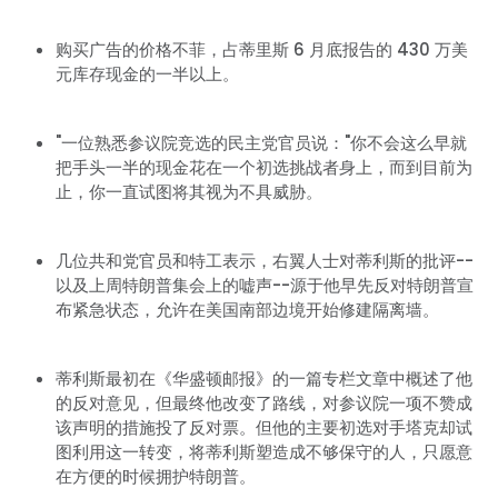
购买广告的价格不菲，占蒂里斯 6 月底报告的 430 万美
元库存现金的一半以上。
"一位熟悉参议院竞选的民主党官员说："你不会这么早就
把手头一半的现金花在一个初选挑战者身上，而到目前为
止，你一直试图将其视为不具威胁。
首页
Shop
Take Back the Courts
几位共和党官员和特工表示，右翼人士对蒂利斯的批评--
与我们合作
以及上周特朗普集会上的嘘声--源于他早先反对特朗普宣
布紧急状态，允许在美国南部边境开始修建隔离墙。
新闻
您的派对
行动
蒂利斯最初在《华盛顿邮报》的一篇专栏文章中概述了他
Vote
的反对意见，但最终他改变了路线，对参议院一项不赞成
捐赠
该声明的措施投了反对票。但他的主要初选对手塔克却试
图利用这一转变，将蒂利斯塑造成不够保守的人，只愿意
在方便的时候拥护特朗普。