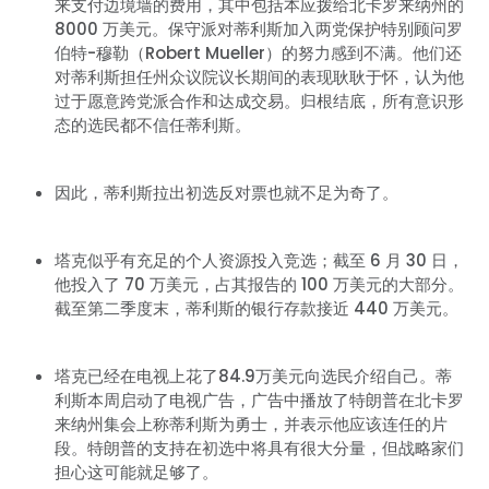
来支付边境墙的费用，其中包括本应拨给北卡罗来纳州的
8000 万美元。保守派对蒂利斯加入两党保护特别顾问罗
伯特-穆勒（Robert Mueller）的努力感到不满。他们还
对蒂利斯担任州众议院议长期间的表现耿耿于怀，认为他
过于愿意跨党派合作和达成交易。归根结底，所有意识形
态的选民都不信任蒂利斯。
因此，蒂利斯拉出初选反对票也就不足为奇了。
塔克似乎有充足的个人资源投入竞选；截至 6 月 30 日，
他投入了 70 万美元，占其报告的 100 万美元的大部分。
截至第二季度末，蒂利斯的银行存款接近 440 万美元。
塔克已经在电视上花了84.9万美元向选民介绍自己。蒂
利斯本周启动了电视广告，广告中播放了特朗普在北卡罗
来纳州集会上称蒂利斯为勇士，并表示他应该连任的片
段。特朗普的支持在初选中将具有很大分量，但战略家们
担心这可能就足够了。