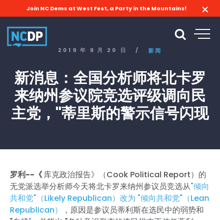
Join NC Dems at West Fest, a Party in the Mountains!
2019 年 9 月 20 日
/
新闻
新消息：全国分析师将北卡罗
来纳州参议院竞选评级调向民
主党，"蒂里斯的警示信号闪现
罗利--《
库克政治报告》（Cook Political Report）的
无党派选举分析师今天将北卡罗来纳州参议员竞选从
"倾向
共和党"（Likely Republican）改为 "倾向共和党"（Lean
Republican）
，原因是参议员蒂利斯在选民中的弱势和