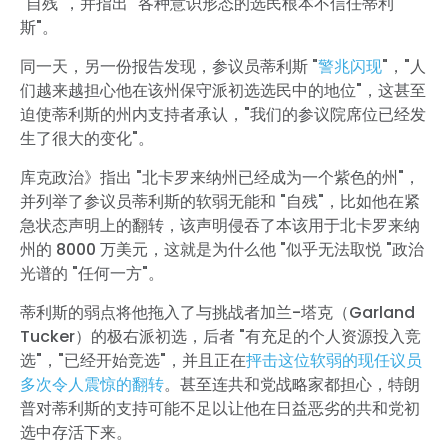
"自残
"
，并指出 "各种意识形态的选民根本不信任蒂利
斯"。
同一天，另一份报告发现，参议员蒂利斯 "
警兆闪现
"，"人
们越来越担心他在该州保守派初选选民中的地位"，这甚至
迫使蒂利斯的州内支持者承认，"我们的参议院席位已经发
生了很大的变化"。
库克政治》指出 "北卡罗来纳州已经成为一个紫色的州"，
并列举了参议员蒂利斯的软弱无能和 "自残"，比如他在紧
急状态声明上的翻转，该声明侵吞了本该用于北卡罗来纳
州的 8000 万美元，这就是为什么他 "似乎无法取悦 "政治
光谱的 "任何一方"。
蒂利斯的弱点将他拖入了与挑战者加兰-塔克（Garland
Tucker）的极右派初选，后者 "有充足的个人资源投入竞
选"，"已经开始竞选"，并且正在
抨击这位软弱的现任议员
多次令人震惊的翻转
。甚至连共和党战略家都担心，特朗
普对蒂利斯的支持可能不足以让他在日益恶劣的共和党初
选中存活下来。