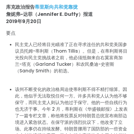
库克政治报告
蒂里斯向共和党靠拢
詹妮弗-达菲（Jennifer E. Duffy）报道
2019年9月20日
要点
民主党人已经将目光瞄准了正在寻求连任的共和党美国参
议员托姆-蒂利斯（Thom Tillis）。但是，在蒂利斯将目
光投向民主党挑战者之前，他必须抵御来自右翼富商加
兰-塔克（Garland Tucker）和农民桑迪-史密斯
（Sandy Smith）的初选。
该州不断变化的政治格局迫使蒂利斯不得不精打细算。因
此，他似乎无法取悦任何一方。许多共和党人认为他不够
保守，而民主党人则认为他过于保守。他的一些自残行为
也无济于事。今年 2 月，蒂利斯在《华盛顿邮报》上发表
了一篇专栏文章，称他将投票反对特朗普总统宣布南部边
境进入紧急状态。在保守派的强烈抗议下，他改变了立
场。此事仍在持续发酵。特朗普挪用了国防部的一些资金