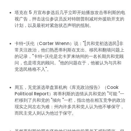
塔克在 5 月宣布参选后几乎立即开始播放攻击蒂利斯的电
视广告，抨击这位参议员反对特朗普削减对外援助开支的
计划，以及最初对紧急状态声明的抵制。
卡特-沃伦（Carter Wrenn）说："[共和党初选选民]非
常关注政治，他们熟悉蒂利斯在支出、移民和翻墙问题上
的记录，"卡特-沃伦是北卡罗来纳州的一名长期共和党顾
问，也是塔克的顾问。"他的问题在于，他被认为与共和
党选民格格不入"。
周五，无党派选举盘算机构《库克政治报告》（Cook
Political Report）将蒂利斯的选情从共和党的 "可能 "一
栏移到了共和党的 "倾向 "一栏，指出他在相互竞争的政治
现实之间左右为难：州内许多共和党人认为他不够保守，
而民主党人则认为他过于保守。