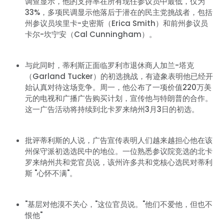
调查显示，他的支持率在所有现任参议员中最低，仅为
33%，多项民调显示他落后于潜在的民主党挑战者，包括
州参议员埃里卡-史密斯（Erica Smith）和前州参议员
卡尔-坎宁安（Cal Cunningham）。
与此同时，蒂利斯正面临罗利市退休商人加兰-塔克
（Garland Tucker）的初选挑战，有迹象表明他已经开
始认真对待这场竞争。周一，他公布了一项价值220万美
元的电视和广播广告购买计划，宣传他与特朗普的合作。
这一广告活动将持续到北卡罗来纳州3月3日的初选。
批评蒂利斯的人说，广告宣传表明人们越来越担心他在该
州保守派初选选民中的地位。一位熟悉参议院竞选的北卡
罗来纳州共和党官员说，该州许多共和党核心选民对蒂利
斯 "心怀不满"。
"基层对他漠不关心，"这位官员说。"他们不爱他，但也不
恨他"