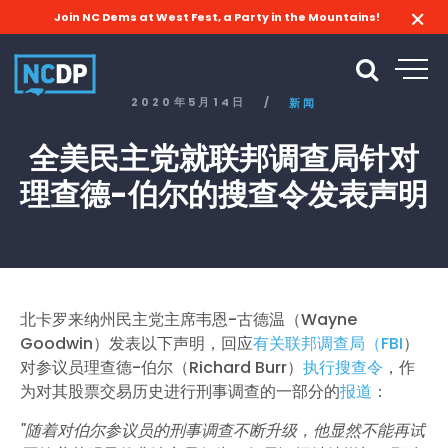
Join NC Dems at West Fest, a Party in the Mountains!
2020年5月14日
/
新闻
全美民主党就联邦调查局针对
理查德-伯尔的搜查令发表声明
北卡罗来纳州民主党主席韦恩-古德温（Wayne
Goodwin）发表以下声明，回应
有关联邦调查局（FBI
）
对参议员理查德-伯尔（Richard Burr）
执行搜查令
，作
为对其股票交易历史进行刑事调查的一部分的
报道
：
"随着对伯尔参议员的刑事调查不断升级，他显然不能再试