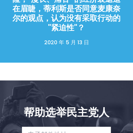
首页
在眉睫，蒂利斯是否同意麦康奈
Shop
尔的观点，认为没有采取行动的
Take Back the Courts
与我们合作
"紧迫性"？
新闻
您的派对
2020 年 5 月 13 日
行动
Vote
捐赠
帮助选举民主党人