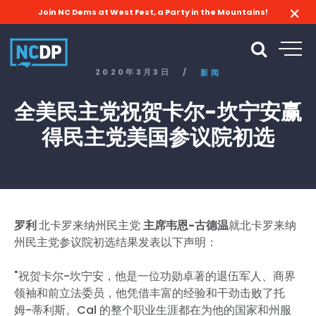
Join NC Dems at West Fest, a Party in the Mountains!
2020年3月3日
/
新闻
全美民主党祝贺卡尔-坎宁安赢
得民主党美国参议院初选
罗利
北卡罗来纳州民主党
主席韦恩-古德温
就北卡罗来纳
州民主党参议院初选结果发表以下声明：
"祝贺卡尔-坎宁安，他是一位功勋卓著的退伍军人、商界
领袖和前立法委员，他凭借丰富的经验和干劲击败了托
姆-蒂利斯。Cal 的整个职业生涯都在为他的国家和州服