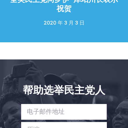
Shop
祝贺
Take Back the Courts
与我们合作
新闻
2020 年 3 月 3 日
您的派对
行动
Vote
捐赠
帮助选举民主党人