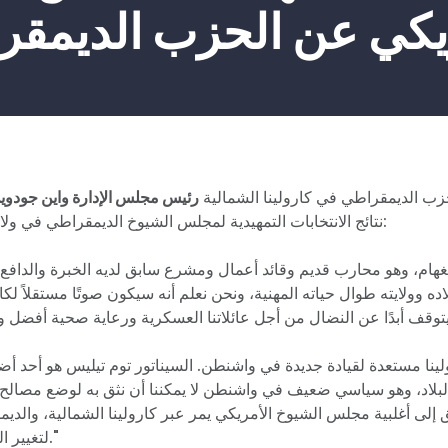
يكي عن الحزب الديمق
زب الديمقراطي في كارولينا الشمالية
رئيس مجلس الإدارة واين جودوي
نتائج الانتخابات التمهيدية لمجلس الشيوخ الديمقراطي في ولاية كارولينا الشمالية:
ده وولايته طوال حياته المهنية، ونحن نعلم أنه سيكون صوتًا مستقلاً لكا
بلاد، وهو سياسي ضعيف في واشنطن لا يمكننا أن نثق به لوضع مصالح و
 إلى أغلبية مجلس الشيوخ الأمريكي يمر عبر كارولينا الشمالية، والد
لتغيير السلطة في واشنطن."