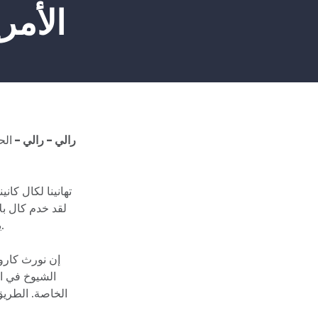
الأمر
رالي - رالي -
الح
لقد خدم كال بلا
يتوقف أبدًا عن النضال من أجل عائلاتنا العسكرية ورعاية صحية أفضل ومدارس عامة أقوى.
الشيوخ في ال
الخاصة. الطريق