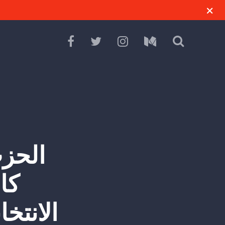
الحزب
كا
الانتخ