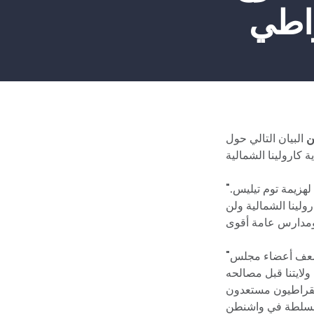
راطي
ن
البيان التالي حول
"تهانينا لكال كانينغهام، وهو محارب قديم وقائد أعمال ومشرع سابق لديه الخبرة والدافع لهزيمة توم تيليس.
رولينا الشمالية ولن
"إن نورث كارولينا مستعدة لقيادة جديدة في واشنطن. السيناتور توم تيليس هو أحد أضعف أعضاء مجلس
لايتنا قبل مصالحه
يمقراطيون مستعدون