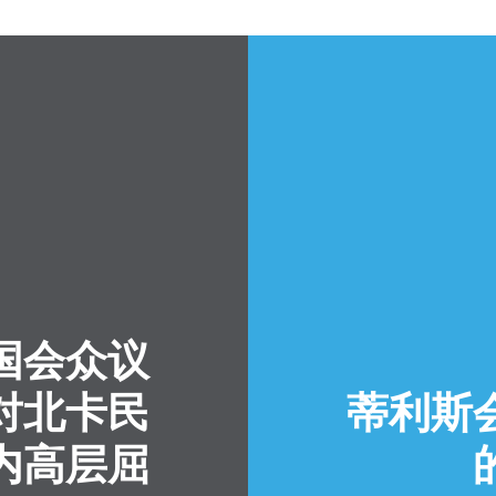
国会众议
对北卡民
蒂利斯
内高层屈