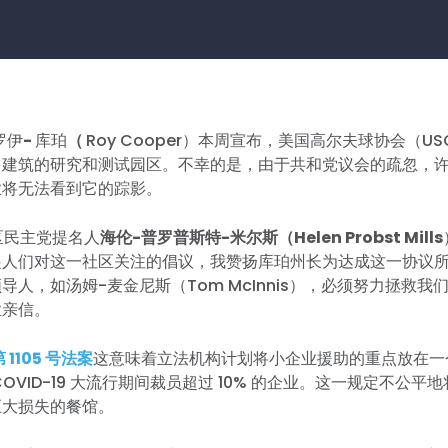
罗伊
-
库珀
（
Roy Cooper）本周宣布，美国高尔夫球协会（U
多建筑的研究和测试园区。不幸的是，由于共和党议会的疏忽，
业将无法看到它的踪影。
选区民主党提名人
海伦-普罗普斯特-米尔斯（Helen Probst Mills
起人们对这一社区关注的倡议，我赞扬库珀州长为达成这一协议所
导人，如汤姆-麦金尼斯（Tom McInnis），必须努力拯救我
业亲信。
 1105 号法案
这意味着立法机构计划将小企业援助的重点放在一
OVID-19 大流行期间裁员超过 10% 的企业。这一规定不公
巨大损失的餐馆。