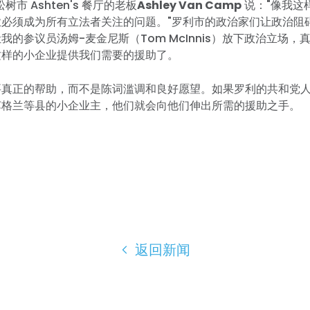
市 Ashten's 餐厅的老板
Ashley Van Camp
说："像我这
业必须成为所有立法者关注的问题。"罗利市的政治家们让政治阻
我的参议员汤姆-麦金尼斯（Tom McInnis）放下政治立场，
这样的小企业提供我们需要的援助了。
要真正的帮助，而不是陈词滥调和良好愿望。如果罗利的共和党
苏格兰等县的小企业主，他们就会向他们伸出所需的援助之手。
返回新闻