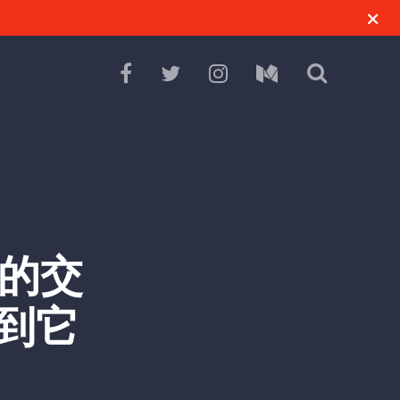
 的交
到它