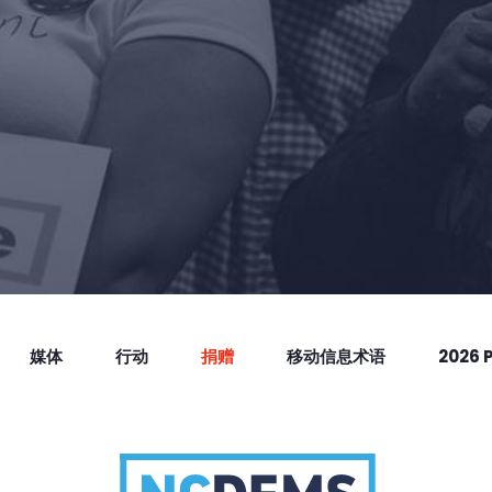
媒体
行动
捐赠
移动信息术语
2026 