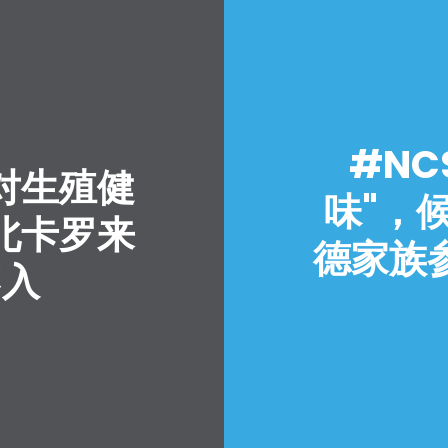
#NC
对生殖健
味"，
北卡罗来
德家族
不入
首页
Shop
Take Back the Courts
与我们合作