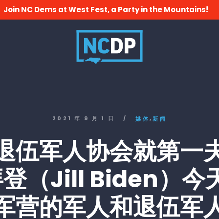
Join NC Dems at West Fest, a Party in the Mountains!
,
2021 年 9 月 1 日
/
媒体
新闻
退伍军人协会就第一
登（Jill Biden）
军营的军人和退伍军