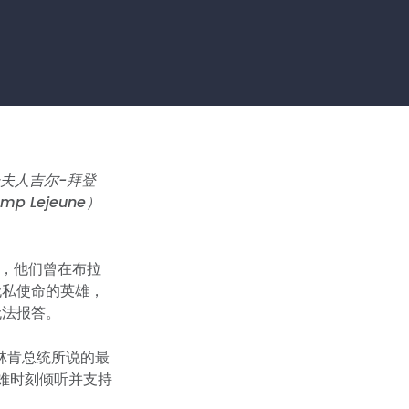
第一夫人吉尔-拜登
p Lejeune）
，他们曾在布拉
无私使命的英雄，
无法报答。
林肯总统所说的最
难时刻倾听并支持