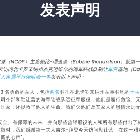
发表声明
（NCDP）主席鲍比-理查森（Bobbie Richardson）就
en）今天访问北卡罗来纳州杰克逊维尔的海军陆战队勒让
军营
基地（Cam
军人家属举行倾听会一事
发表以下声明：
13 名勇敢的军人，包括
两名
驻扎在北卡罗来纳州军事驻地的
士兵
队司令部和勒让营的海军陆战队远征军服役，他们是履行危险、
的国家，还拯救了他人的生命。我们欠他们及其家人的恩情永远
个安全、有保障的未来，并向那些曾经服役的人和所有那些付出了
致敬时，我们感谢第一夫人吉尔-拜登今天访问勒让营，在这一艰
庭的心声"。