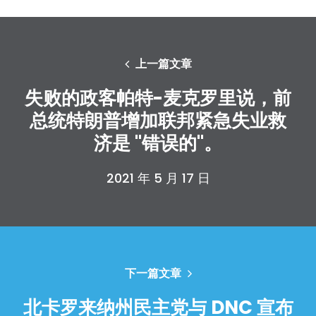
上一篇文章
失败的政客帕特-麦克罗里说，前
总统特朗普增加联邦紧急失业救
济是 "错误的"。
2021 年 5 月 17 日
下一篇文章
首页
北卡罗来纳州民主党与 DNC 宣布
Shop