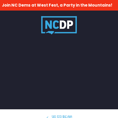
Join NC Dems at West Fest, a Party in the Mountains!
返回新闻