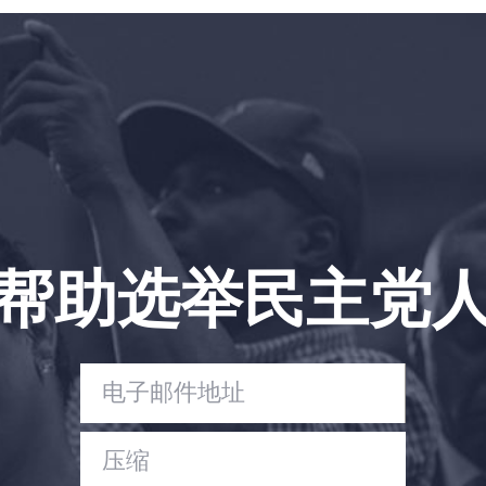
首页
Shop
Take Back the Courts
与我们合作
新闻
您的派对
行动
Vote
帮助选举民主党
捐赠