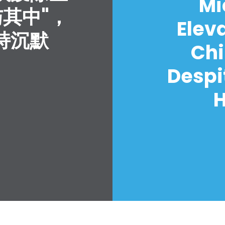
Mi
与其中"，
Elev
持沉默
Chi
Despi
H