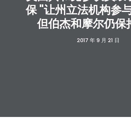
保 "让州立法机构参
但伯杰和摩尔仍保
2017 年 9 月 21 日