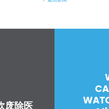
CA
WATC
吹废除医