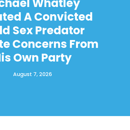
chael Whatley
ated A Convicted
ld Sex Predator
te Concerns From
is Own Party
August 7, 2026