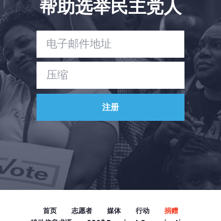
帮助选举民主党人
Vote
捐赠
首页
志愿者
媒体
行动
捐赠