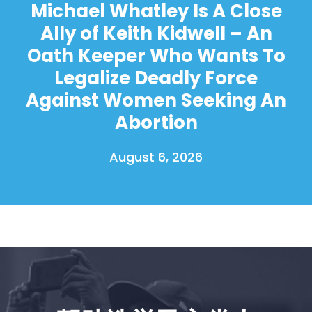
Michael Whatley Is A Close
Ally of Keith Kidwell – An
Oath Keeper Who Wants To
Legalize Deadly Force
Against Women Seeking An
Abortion
August 6, 2026
首页
Shop
Take Back the Courts
与我们合作
新闻
您的派对
行动