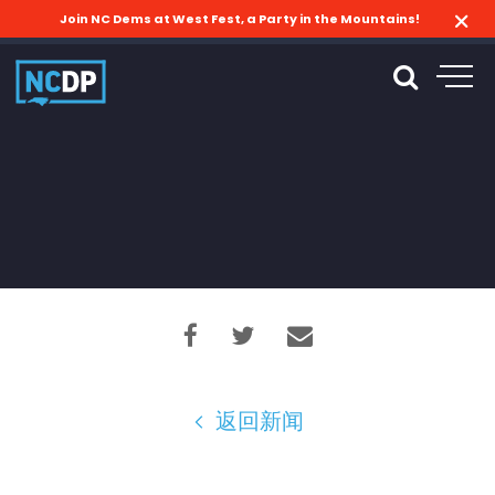
Join NC Dems at West Fest, a Party in the Mountains!
返回新闻