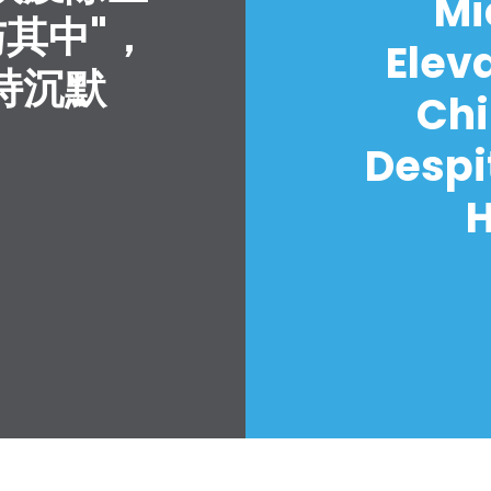
Mi
与其中"，
Elev
持沉默
Chi
Despi
H