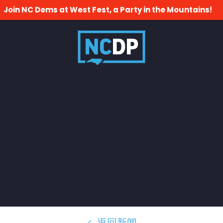
Join NC Dems at West Fest, a Party in the Mountains!
返回新闻