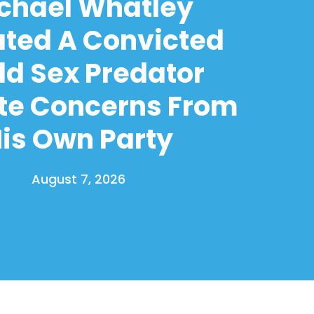
chael Whatley
ated A Convicted
ld Sex Predator
te Concerns From
is Own Party
August 7, 2026