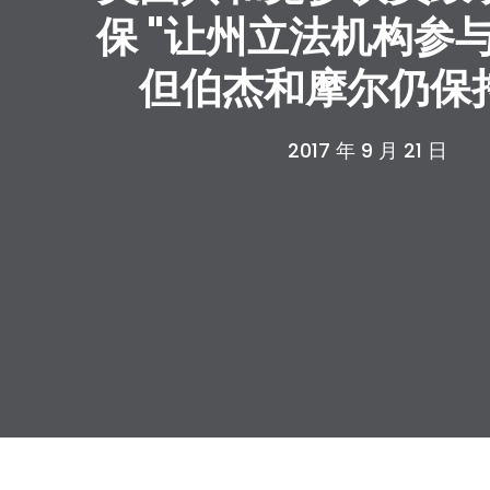
保 "让州立法机构参
但伯杰和摩尔仍保
2017 年 9 月 21 日