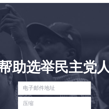
首页
Shop
Take Back the Courts
与我们合作
新闻
您的派对
行动
Vote
帮助选举民主党
捐赠