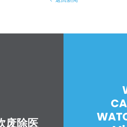
CA
WATC
吹废除医