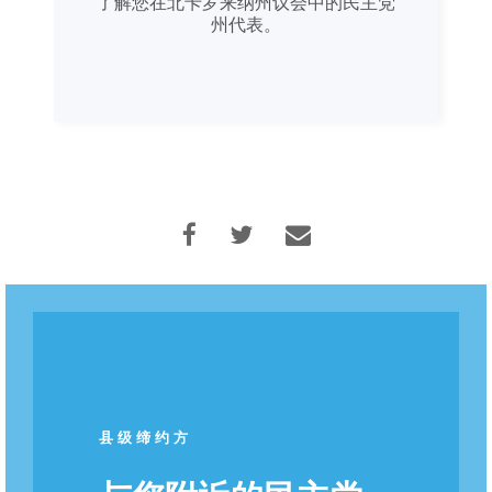
了解您在北卡罗来纳州议会中的民主党
州代表。
首页
Shop
Take Back the Courts
与我们合作
新闻
您的派对
行动
Vote
捐赠
县级缔约方