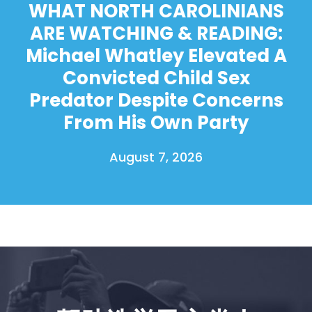
WHAT NORTH CAROLINIANS
ARE WATCHING & READING:
Michael Whatley Elevated A
Convicted Child Sex
Predator Despite Concerns
From His Own Party
August 7, 2026
首页
Shop
Take Back the Courts
与我们合作
新闻
您的派对
行动