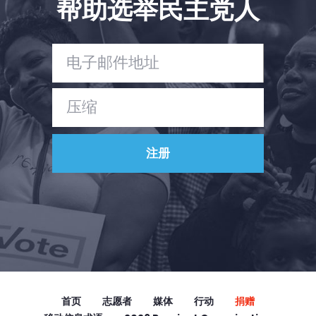
帮助选举民主党人
Vote
捐赠
首页
志愿者
媒体
行动
捐赠