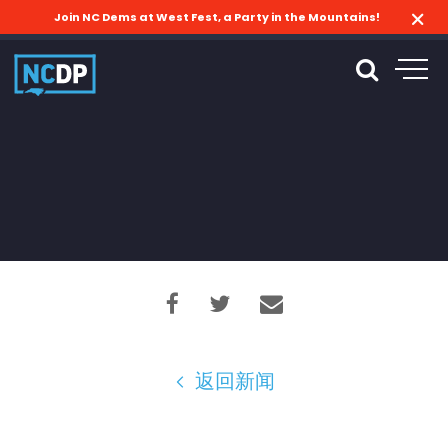
Join NC Dems at West Fest, a Party in the Mountains!
返回新闻