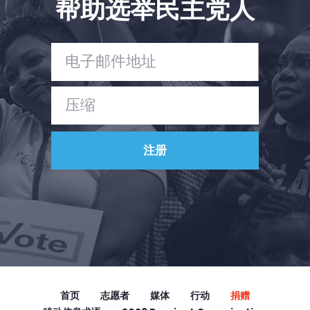
帮助选举民主党人
Vote
捐赠
首页
志愿者
媒体
行动
捐赠