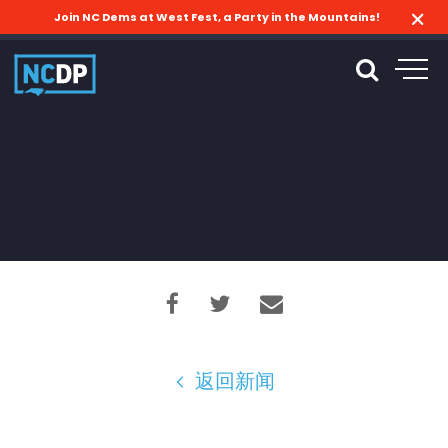
Join NC Dems at West Fest, a Party in the Mountains!
返回新闻