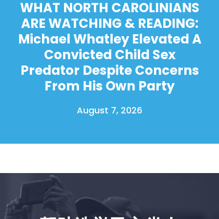
WHAT NORTH CAROLINIANS
ARE WATCHING & READING:
Michael Whatley Elevated A
Convicted Child Sex
Predator Despite Concerns
From His Own Party
August 7, 2026
首页
Shop
Take Back the Courts
与我们合作
新闻
您的派对
行动