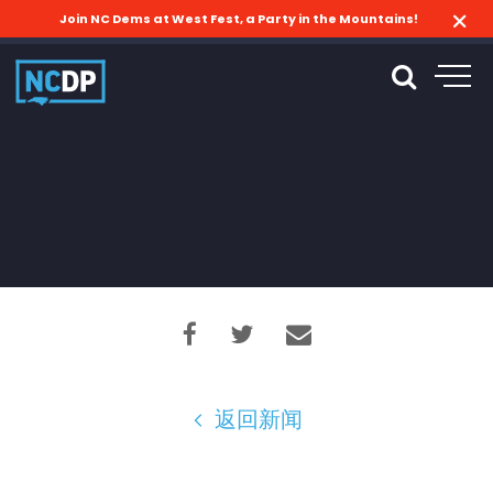
Join NC Dems at West Fest, a Party in the Mountains!
返回新闻