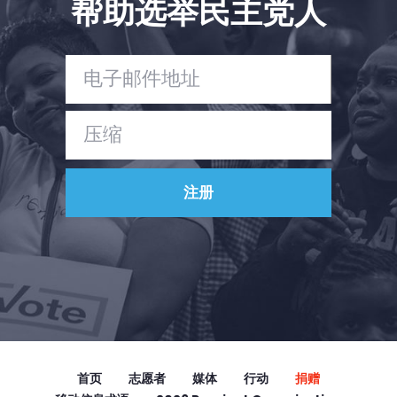
帮助选举民主党人
Vote
捐赠
首页
志愿者
媒体
行动
捐赠