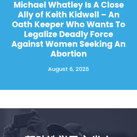
Michael Whatley Is A Close
Ally of Keith Kidwell – An
Oath Keeper Who Wants To
Legalize Deadly Force
Against Women Seeking An
Abortion
August 6, 2026
首页
Shop
Take Back the Courts
与我们合作
新闻
您的派对
行动