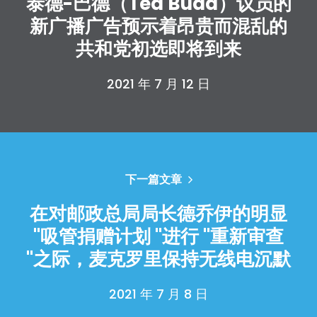
泰德-巴德（Ted Budd）议员的
新广播广告预示着昂贵而混乱的
共和党初选即将到来
2021 年 7 月 12 日
首页
Shop
Take Back the Courts
与我们合作
新闻
下一篇文章
您的派对
行动
在对邮政总局局长德乔伊的明显
Vote
"吸管捐赠计划 "进行 "重新审查
捐赠
"之际，麦克罗里保持无线电沉默
2021 年 7 月 8 日