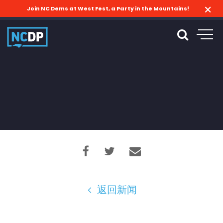
Join NC Dems at West Fest, a Party in the Mountains!
返回新闻