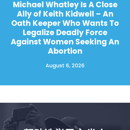
Michael Whatley Is A Close
Ally of Keith Kidwell – An
Oath Keeper Who Wants To
Legalize Deadly Force
Against Women Seeking An
Abortion
August 6, 2026
首页
Shop
Take Back the Courts
与我们合作
新闻
您的派对
行动