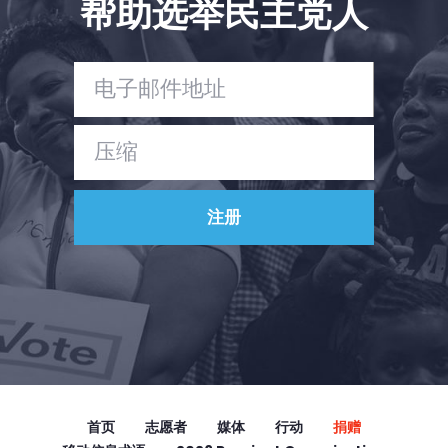
帮助选举民主党人
Vote
捐赠
首页
志愿者
媒体
行动
捐赠