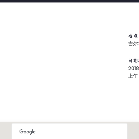
地点
吉尔
日期
201
上午 